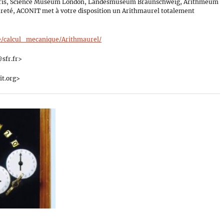
 Paris, Science Museum London, Landesmuseum Braunschweig, Arithmeum
rareté, ACONIT met à votre disposition un Arithmaurel totalement
re/calcul_mecanique/Arithmaurel/
sfr.fr>
it.org>