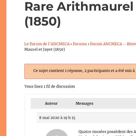
Rare Arithmaurel 
(1850)
Le Forum de l’ANCMECA
›
Forums
›
Forum ANCMECA – Bien
Maurel et Jayet (1850)
Ce sujet contient 1 réponse, 2 participants et a été mis à
Vous lisez 1 fil de discussion
Auteur
Messages
8 mai 2020 à 19 h 15
Quatre musées possèdent des Ar