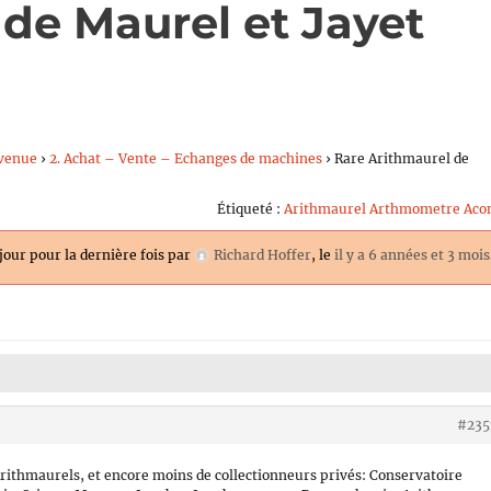
de Maurel et Jayet
venue
›
2. Achat – Vente – Echanges de machines
›
Rare Arithmaurel de
Étiqueté :
Arithmaurel Arthmometre Acon
 jour pour la dernière fois par
Richard Hoffer
, le
il y a 6 années et 3 mois
#235
ithmaurels, et encore moins de collectionneurs privés: Conservatoire