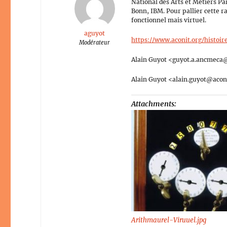
National des Arts et Métiers
Bonn, IBM. Pour pallier cette 
fonctionnel mais virtuel.
aguyot
https://www.aconit.org/histoi
Modérateur
Alain Guyot <guyot.a.ancmeca@
Alain Guyot <alain.guyot@acon
Attachments:
Arithmaurel-Viruuel.jpg