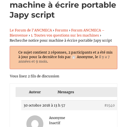
machine à écrire portable
Japy script
Le Forum de l’ANCMECA
›
Forums
›
Forum ANCMECA –
Bienvenue
›
1. Toutes vos questions sur les machines
›
Recherche notice pour machine à écrire portable Japy script
Ce sujet contient 2 réponses, 2 participants et a été mis
à jour pour la dernière fois par
Anonyme
, le
il y a 7
années et 9 mois
.
Vous lisez 2 fils de discussion
Auteur
Messages
30 octobre 2018 à 13 h 57
#1540
Anonyme
Inactif