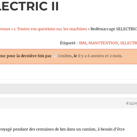
ECTRIC II
venue
›
1. Toutes vos questions sur les machines
›
Redémarrage SELECTRI
Étiqueté :
IBM
,
MANUTENTION
,
SELECTR
jour pour la dernière fois par
Cosibm
, le
il y a 6 années et 2 mois
.
#240
oyagé pendant des centaines de km dans un camion, à besoin d’être