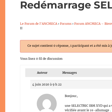
Redémarrage SEL
Le Forum de l’ANCMECA
›
Forums
›
Forum ANCMECA – Bien
II
Ce sujet contient 0 réponse, 1 participant et a été mis à 
Vous lisez 0 fil de discussion
Auteur
Messages
4 juin 2020 à 9 h 22
Bonjour,
une SELECTRIC IBM XYD qui a v
vérifiée avant le re-allumage .