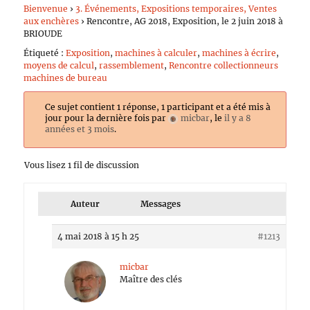
Bienvenue
›
3. Événements, Expositions temporaires, Ventes
aux enchères
›
Rencontre, AG 2018, Exposition, le 2 juin 2018 à
BRIOUDE
Étiqueté :
Exposition
,
machines à calculer
,
machines à écrire
,
moyens de calcul
,
rassemblement
,
Rencontre collectionneurs
machines de bureau
Ce sujet contient 1 réponse, 1 participant et a été mis à
jour pour la dernière fois par
micbar
, le
il y a 8
années et 3 mois
.
Vous lisez 1 fil de discussion
Auteur
Messages
4 mai 2018 à 15 h 25
#1213
micbar
Maître des clés