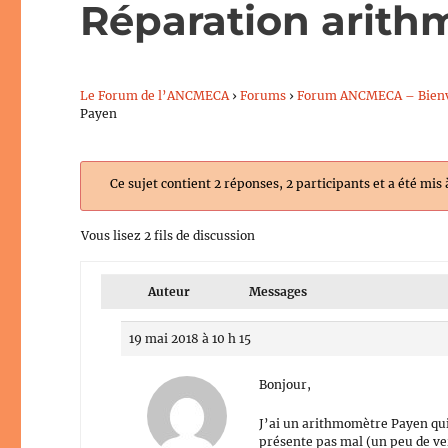
Réparation arit
Le Forum de l’ANCMECA
›
Forums
›
Forum ANCMECA – Bien
Payen
Ce sujet contient 2 réponses, 2 participants et a été mis 
Vous lisez 2 fils de discussion
Auteur
Messages
19 mai 2018 à 10 h 15
Bonjour,
J’ai un arithmomètre Payen qui
présente pas mal (un peu de ve