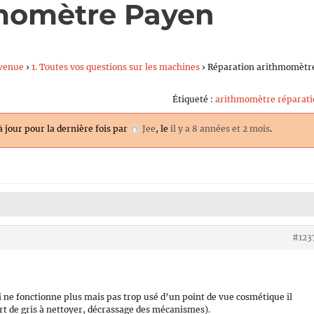
hmomètre Payen
venue
›
1. Toutes vos questions sur les machines
›
Réparation arithmomètr
Étiqueté :
arithmomètre réparati
à jour pour la dernière fois par
Jee
, le
il y a 8 années et 2 mois
.
#123
 ne fonctionne plus mais pas trop usé d’un point de vue cosmétique il
rt de gris à nettoyer, décrassage des mécanismes).