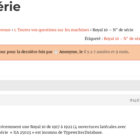
érie
venue
›
1. Toutes vos questions sur les machines
›
Royal 10 – N° de série
Étiqueté :
Royal 10 - N° de sé
jour pour la dernière fois par
Anonyme
, le
il y a 7 années et 9 mois
.
#148
 récemment une Royal 10 de 1917 à 1922 (4 ouvertures latérales avec
e série « XA 25023 » est inconnu de TypewriterDatabase.