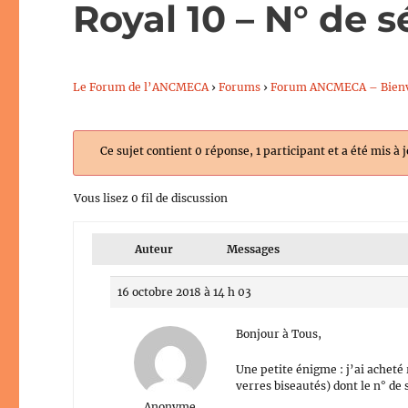
Royal 10 – N° de s
Le Forum de l’ANCMECA
›
Forums
›
Forum ANCMECA – Bien
Ce sujet contient 0 réponse, 1 participant et a été mis à 
Vous lisez 0 fil de discussion
Auteur
Messages
16 octobre 2018 à 14 h 03
Bonjour à Tous,
Une petite énigme : j’ai acheté
verres biseautés) dont le n° d
Anonyme