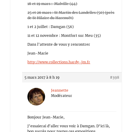
18 et 19 mars : Malville (44)
25 et 26 mars : St Martin des Landelles (50) (près
de St Hilaire du Harcouët)
1 et 2 juillet : Damgan (56)
11 et 12 novembre : Montfort sur Meu (35)
Dans l’attente de vous y rencontrer
Jean-Marie
http://www.collections.hardy-jm.fr
5 mars 2017 à 8 h 19
#398
Jeannette
Modérateur
Bonjour Jean-Marie,
J’essaierai d’aller vous voir à Damgan. D’ici là,
bon succès pour toutes ces expositions.