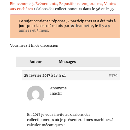
Bienvenue
›
3. Événements, Expositions temporaires, Ventes
aux enchères
›
Salons des collectionneurs dans le 56 et le 35
Ce sujet contient 1 réponse, 2 participants et a été mis à
jour pour la dernière fois par
Jeannette
, le
il y a 9
années et 5 mois
.
Vous lisez 1 fil de discussion
Auteur
Messages
28 février 2017 à 18 h 41
#379
Anonyme
Inactif
En 2017 je vous invite aux salons des
collectionneurs où je présenterai mes machines à
calculer mécaniques :