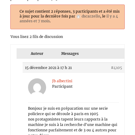
Ce sujet contient 2 réponses, 3 participants et a été mis
à jour pour la dernière fois par
dscarzello
, le
il y a 4
années et 7 mois
.
Vous lisez 2 fils de discussion
Auteur
Messages
15 décembre 2021 à 17 h 21
#4105
Jb albertini
Participant
Bonjour je suis en préparation sur une serie
policiere qui se déroule à paris en 1905
nos protagonistes tapent leurs rapports à la
machine je suis à la recherche d’une machine qui
fonctionne parfaitement et de 3 ou 4 autres pour