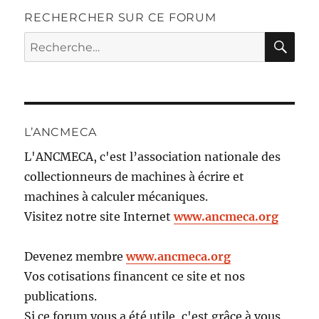
RECHERCHER SUR CE FORUM
RE
Recherche
pour :
L’ANCMECA
L'ANCMECA, c'est l’association nationale des
collectionneurs de machines à écrire et
machines à calculer mécaniques.
Visitez notre site Internet
www.ancmeca.org
Devenez membre
www.ancmeca.org
Vos cotisations financent ce site et nos
publications.
Si ce forum vous a été utile, c'est grâce à vous