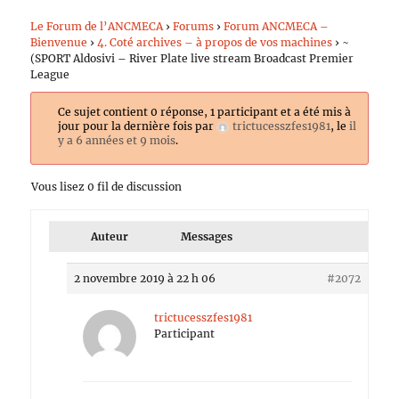
Le Forum de l’ANCMECA
›
Forums
›
Forum ANCMECA –
Bienvenue
›
4. Coté archives – à propos de vos machines
›
~
(SPORT Aldosivi – River Plate live stream Broadcast Premier
League
Ce sujet contient 0 réponse, 1 participant et a été mis à
jour pour la dernière fois par
trictucesszfes1981
, le
il
y a 6 années et 9 mois
.
Vous lisez 0 fil de discussion
Auteur
Messages
2 novembre 2019 à 22 h 06
#2072
trictucesszfes1981
Participant