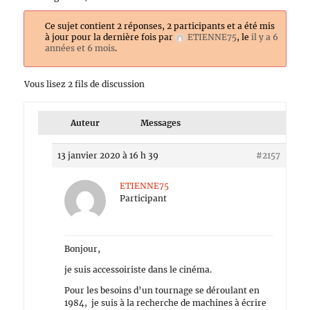
Ce sujet contient 2 réponses, 2 participants et a été mis
à jour pour la dernière fois par
ETIENNE75
, le
il y a 6
années et 6 mois
.
Vous lisez 2 fils de discussion
Auteur
Messages
13 janvier 2020 à 16 h 39
#2157
ETIENNE75
Participant
Bonjour,
je suis accessoiriste dans le cinéma.
Pour les besoins d’un tournage se déroulant en
1984, je suis à la recherche de machines à écrire