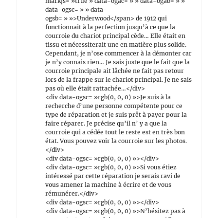
markjs= »true » data-ogac= » » data-ogab= » »
data-ogsc= » » data-
ogsb= » »>Underwood</span> de 1912 qui
fonctionnait à la perfection jusqu’à ce que la
courroie du chariot principal cède… Elle était en
tissu et nécessiterait une en matière plus solide.
Cependant, je n’ose commencer à la démonter car
je n’y connais rien… Je sais juste que le fait que la
courroie principale ait lâchée ne fait pas retour
lors de la frappe sur le chariot principal. Je ne sais
pas où elle était rattachée…</div>
<div data-ogsc= »rgb(0, 0, 0) »>Je suis à la
recherche d’une personne compétente pour ce
type de réparation et je suis prêt à payer pour la
faire réparer. Je précise qu’il n’ y a que la
courroie qui a cédée tout le reste est en très bon
état. Vous pouvez voir la courroie sur les photos.
</div>
<div data-ogsc= »rgb(0, 0, 0) »></div>
<div data-ogsc= »rgb(0, 0, 0) »>Si vous étiez
intéressé par cette réparation je serais ravi de
vous amener la machine à écrire et de vous
rémunérer.</div>
<div data-ogsc= »rgb(0, 0, 0) »></div>
<div data-ogsc= »rgb(0, 0, 0) »>N’hésitez pas à