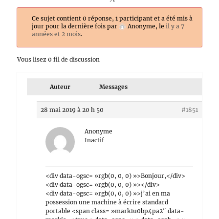
Ce sujet contient 0 réponse, 1 participant et a été mis à
jour pour la dernière fois par
Anonyme
, le
il y a 7
années et 2 mois
.
Vous lisez 0 fil de discussion
Auteur
Messages
28 mai 2019 à 20 h 50
#1851
Anonyme
Inactif
<div data-ogsc= »rgb(0, 0, 0) »>Bonjour,</div>
<div data-ogsc= »rgb(0, 0, 0) »></div>
<div data-ogsc= »rgb(0, 0, 0) »>j’ai en ma
possession une machine à écrire standard
portable <span class= »mark1u0bp4pa2″ data-