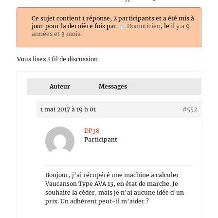
Ce sujet contient 1 réponse, 2 participants et a été mis à
jour pour la dernière fois par
Domoticien
, le
il y a 9
années et 3 mois
.
Vous lisez 1 fil de discussion
Auteur
Messages
1 mai 2017 à 19 h 01
#552
DP38
Participant
Bonjour, j’ai récupéré une machine à calculer
Vaucanson Type AVA 13, en état de marche. Je
souhaite la céder, mais je n’ai aucune idée d’un
prix. Un adhérent peut-il m’aider ?