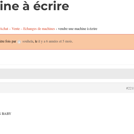
ne à écrire
 Achat – Vente – Echanges de machines
›
vendre une machine à écrire
ière fois par
souhela
, le
il y a 6 années et 5 mois
.
#221
ES BABY