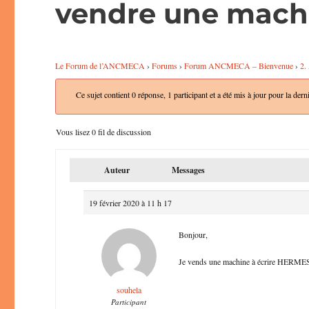
vendre une machi
Le Forum de l’ANCMECA
›
Forums
›
Forum ANCMECA – Bienvenue
›
2.
Ce sujet contient 0 réponse, 1 participant et a été mis à jour pour la dern
Vous lisez 0 fil de discussion
Auteur
Messages
19 février 2020 à 11 h 17
Bonjour,
Je vends une machine à écrire HERM
souhela
Participant