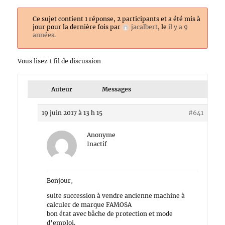
Ce sujet contient 1 réponse, 2 participants et a été mis à
jour pour la dernière fois par
jacalbert
, le
il y a 9
années
.
Vous lisez 1 fil de discussion
Auteur
Messages
19 juin 2017 à 13 h 15
#641
Anonyme
Inactif
Bonjour,
suite succession à vendre ancienne machine à
calculer de marque FAMOSA
bon état avec bâche de protection et mode
d’emploi.