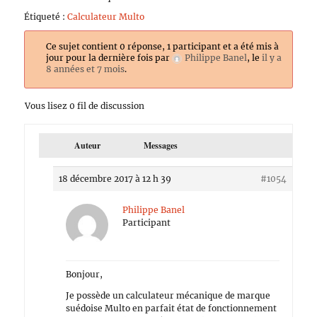
Étiqueté :
Calculateur Multo
Ce sujet contient 0 réponse, 1 participant et a été mis à
jour pour la dernière fois par
Philippe Banel
, le
il y a
8 années et 7 mois
.
Vous lisez 0 fil de discussion
Auteur
Messages
18 décembre 2017 à 12 h 39
#1054
Philippe Banel
Participant
Bonjour,
Je possède un calculateur mécanique de marque
suédoise Multo en parfait état de fonctionnement