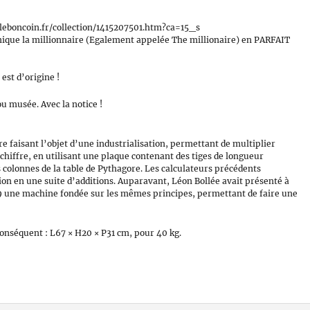
leboncoin.fr/collection/1415207501.htm?ca=15_s
nique la millionnaire (Egalement appelée The millionaire) en PARFAIT
est d’origine !
ou musée. Avec la notice !
re faisant l’objet d’une industrialisation, permettant de multiplier
hiffre, en utilisant une plaque contenant des tiges de longueur
colonnes de la table de Pythagore. Les calculateurs précédents
on en une suite d’additions. Auparavant, Léon Bollée avait présenté à
89 une machine fondée sur les mêmes principes, permettant de faire une
 conséquent : L67 × H20 × P31 cm, pour 40 kg.