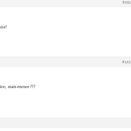
#119
aire!
#122
aire; mais encore ???