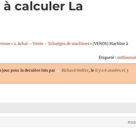
à calculer La
venue
›
2. Achat – Vente – Echanges de machines
›
[VENDS] Machine à
Étiqueté :
millionna
à jour pour la dernière fois par
Richard Hoffer
, le
il y a 8 années et 3
#119