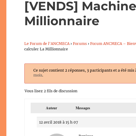
[VENDS] Machine 
Millionnaire
Le Forum de l’ANCMECA
›
Forums
›
Forum ANCMECA – Bien
calculer La Millionnaire
Ce sujet contient 2 réponses, 3 participants et a été mis 
mois
.
Vous lisez 2 fils de discussion
Auteur
Messages
12 avril 2018 à 15 h 07