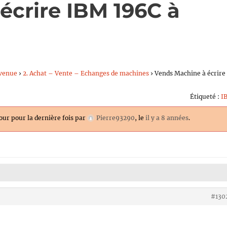
écrire IBM 196C à
e
venue
›
2. Achat – Vente – Echanges de machines
›
Vends Machine à écrire
Étiqueté :
I
jour pour la dernière fois par
Pierre93290
, le
il y a 8 années
.
#130