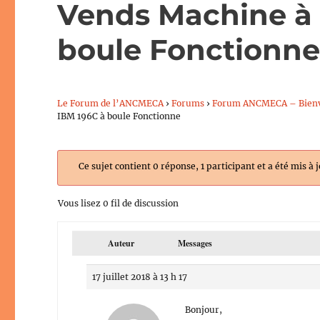
Vends Machine à 
boule Fonctionn
Le Forum de l’ANCMECA
›
Forums
›
Forum ANCMECA – Bien
IBM 196C à boule Fonctionne
Ce sujet contient 0 réponse, 1 participant et a été mis à 
Vous lisez 0 fil de discussion
Auteur
Messages
17 juillet 2018 à 13 h 17
Bonjour,