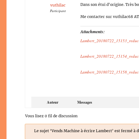
Dans son étui d’origine. Très bon
vuthilac
Participant
Me contacter sur vuthilac68 A
Attachments:
Lambert_20180722_15153_reduc
Lambert_20180722_15154_reduc
Lambert_20180722_15158_reduc
Auteur
Messages
Vous lisez 0 fil de discussion
Le sujet ‘Vends Machine à écrire Lambert’ est fermé à d