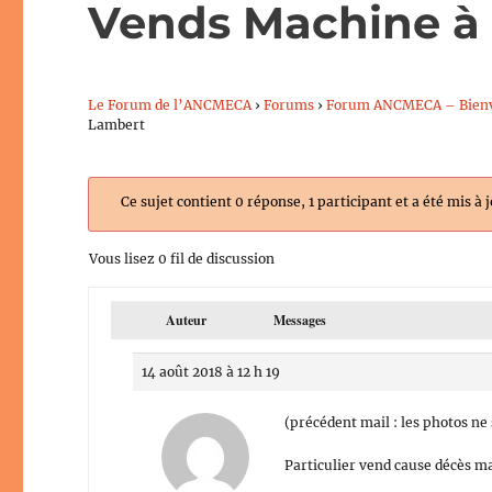
Vends Machine à 
Le Forum de l’ANCMECA
›
Forums
›
Forum ANCMECA – Bien
Lambert
Ce sujet contient 0 réponse, 1 participant et a été mis à 
Vous lisez 0 fil de discussion
Auteur
Messages
14 août 2018 à 12 h 19
(précédent mail : les photos ne
Particulier vend cause décès ma