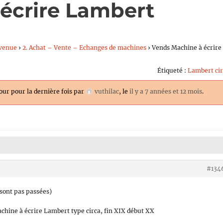
écrire Lambert
venue
›
2. Achat – Vente – Echanges de machines
›
Vends Machine à écrire
Étiqueté :
Lambert cir
jour pour la dernière fois par
vuthilac
, le
il y a 7 années et 12 mois
.
#134
 sont pas passées)
chine à écrire Lambert type circa, fin XIX début XX