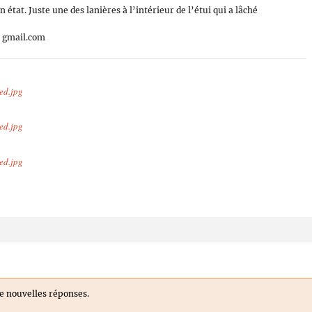
 état. Juste une des lanières à l’intérieur de l’étui qui a lâché
T gmail.com
ed.jpg
ed.jpg
ed.jpg
e nouvelles réponses.