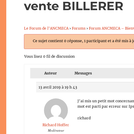
vente BILLERER
Le Forum de l’ANCMECA
›
Forums
›
Forum ANCMECA – Bien
Ce sujet contient 0 réponse, 1 participant et a été mis à 
Vous lisez 0 fil de discussion
Auteur
Messages
13 avril 2019 à 19 h 43
J’ai mis un petit mot concernan
mot est parti par erreur sur Ip
richard
Richard Hoffer
Modérateur