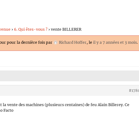
venue
›
6. Qui êtes-vous ?
›
vente BILLERER
jour pour la dernière fois par
Richard Hoffer
, le
il y a 7 années et 3 mois
.
#178
t la vente des machines (plusieurs centaines) de feu Alain Billerey. Ce
so Facto