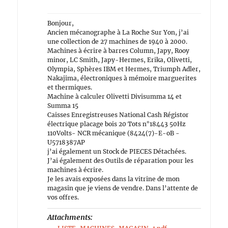
Bonjour,
Ancien mécanographe à La Roche Sur Yon, j’ai
une collection de 27 machines de 1940 à 2000.
Machines à écrire à barres Column, Japy, Rooy
minor, LC Smith, Japy-Hermes, Erika, Olivetti,
Olympia, Sphères IBM et Hermes, Triumph Adler,
Nakajima, électroniques à mémoire marguerites
et thermiques.
Machine à calculer Olivetti Divisumma 14 et
Summa 15
Caisses Enregistreuses National Cash Régistor
électrique placage bois 20 Tots n°18443 50Hz
110Volts- NCR mécanique (8424(7)-E-oB -
U5718387AP
j’ai également un Stock de PIECES Détachées.
J’ai également des Outils de réparation pour les
machines à écrire.
Je les avais exposées dans la vitrine de mon
magasin que je viens de vendre. Dans l’attente de
vos offres.
Attachments: