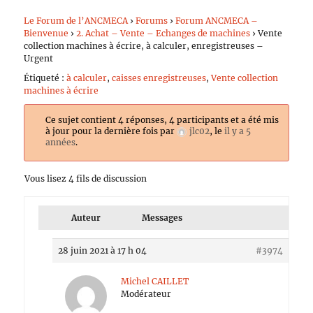
Le Forum de l’ANCMECA
›
Forums
›
Forum ANCMECA –
Bienvenue
›
2. Achat – Vente – Echanges de machines
›
Vente
collection machines à écrire, à calculer, enregistreuses –
Urgent
Étiqueté :
à calculer
,
caisses enregistreuses
,
Vente collection
machines à écrire
Ce sujet contient 4 réponses, 4 participants et a été mis
à jour pour la dernière fois par
jlc02
, le
il y a 5
années
.
Vous lisez 4 fils de discussion
Auteur
Messages
28 juin 2021 à 17 h 04
#3974
Michel CAILLET
Modérateur