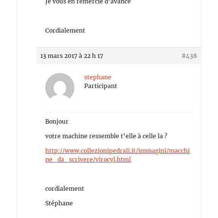
Je vous en remercie d’avance
Cordialement
13 mars 2017 à 22 h 17
#438
stephane
Participant
Bonjour
votre machine ressemble t’elle à celle la ?
http://www.collezionipedrali.it/immagini/macchi
ne_da_scrivere/virocyl.html
cordialement
Stéphane