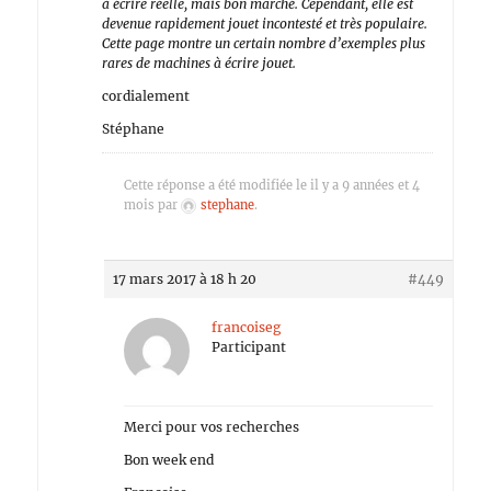
à écrire réelle, mais bon marché. Cependant, elle est
devenue rapidement jouet incontesté et très populaire.
Cette page montre un certain nombre d’exemples plus
rares de machines à écrire jouet.
cordialement
Stéphane
Cette réponse a été modifiée le il y a 9 années et 4
mois par
stephane
.
17 mars 2017 à 18 h 20
#449
francoiseg
Participant
Merci pour vos recherches
Bon week end