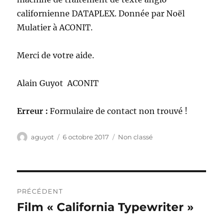
californienne DATAPLEX. Donnée par Noël
Mulatier à ACONIT.
Merci de votre aide.
Alain Guyot ACONIT
Erreur :
Formulaire de contact non trouvé !
Auteur
Publié
Catégories
aguyot
6 octobre 2017
Non classé
le
Navigation
PRÉCÉDENT
de
Film « California Typewriter »
Publication
précédente :