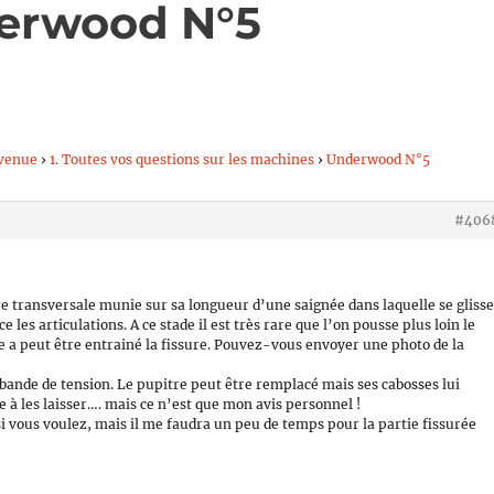
derwood N°5
venue
›
1. Toutes vos questions sur les machines
›
Underwood N°5
#406
re transversale munie sur sa longueur d’une saignée dans laquelle se gliss
e les articulations. A ce stade il est très rare que l’on pousse plus loin le
e a peut être entrainé la fissure. Pouvez-vous envoyer une photo de la
bande de tension. Le pupitre peut être remplacé mais ses cabosses lui
 à les laisser…. mais ce n’est que mon avis personnel !
si vous voulez, mais il me faudra un peu de temps pour la partie fissurée