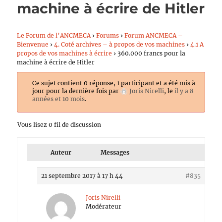
machine à écrire de Hitler
Le Forum de l’ANCMECA
›
Forums
›
Forum ANCMECA –
Bienvenue
›
4. Coté archives – à propos de vos machines
›
4.1 A
propos de vos machines à écrire
›
360.000 francs pour la
machine à écrire de Hitler
Ce sujet contient 0 réponse, 1 participant et a été mis à
jour pour la dernière fois par
Joris Nirelli
, le
il y a 8
années et 10 mois
.
Vous lisez 0 fil de discussion
Auteur
Messages
21 septembre 2017 à 17 h 44
#835
Joris Nirelli
Modérateur