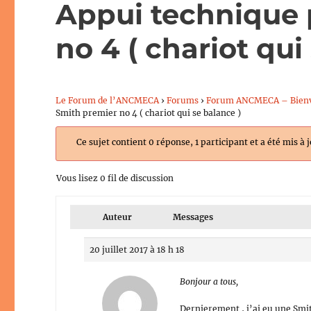
Appui technique 
no 4 ( chariot qui
Le Forum de l’ANCMECA
›
Forums
›
Forum ANCMECA – Bien
Smith premier no 4 ( chariot qui se balance )
Ce sujet contient 0 réponse, 1 participant et a été mis à 
Vous lisez 0 fil de discussion
Auteur
Messages
20 juillet 2017 à 18 h 18
Bonjour a tous,
Dernierement , j’ai eu une Smit