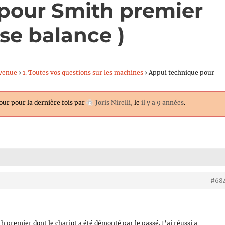
pour Smith premier
 se balance )
venue
›
1. Toutes vos questions sur les machines
›
Appui technique pour
jour pour la dernière fois par
Joris Nirelli
, le
il y a 9 années
.
#68
h premier dont le chariot a été démonté par le passé. J’ai réussi a