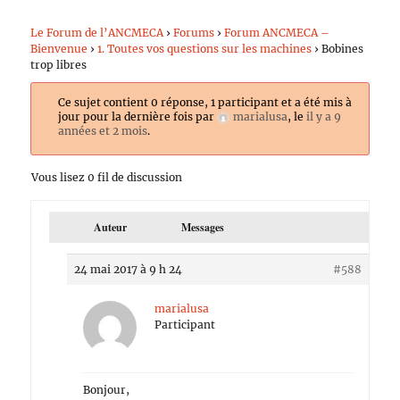
Le Forum de l’ANCMECA
›
Forums
›
Forum ANCMECA –
Bienvenue
›
1. Toutes vos questions sur les machines
›
Bobines
trop libres
Ce sujet contient 0 réponse, 1 participant et a été mis à
jour pour la dernière fois par
marialusa
, le
il y a 9
années et 2 mois
.
Vous lisez 0 fil de discussion
Auteur
Messages
24 mai 2017 à 9 h 24
#588
marialusa
Participant
Bonjour,