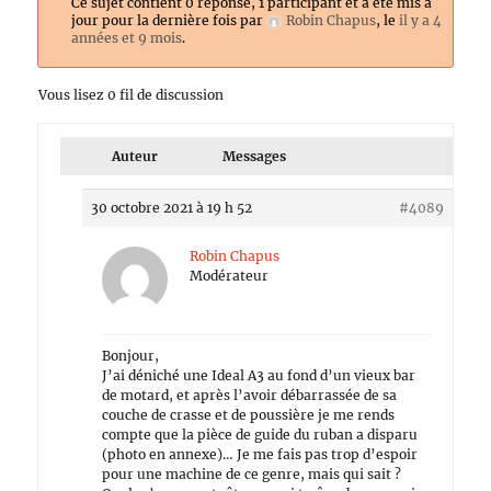
Ce sujet contient 0 réponse, 1 participant et a été mis à
jour pour la dernière fois par
Robin Chapus
, le
il y a 4
années et 9 mois
.
Vous lisez 0 fil de discussion
Auteur
Messages
30 octobre 2021 à 19 h 52
#4089
Robin Chapus
Modérateur
Bonjour,
J’ai déniché une Ideal A3 au fond d’un vieux bar
de motard, et après l’avoir débarrassée de sa
couche de crasse et de poussière je me rends
compte que la pièce de guide du ruban a disparu
(photo en annexe)… Je me fais pas trop d’espoir
pour une machine de ce genre, mais qui sait ?