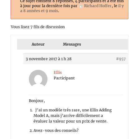
Ce sujet contient 8 réponses, 4 participants et a été mis
à jour pour la dernière fois par
Richard Hoffer
, le
il y
a 8 années et 9 mois
.
Vous lisez 7 fils de discussion
Auteur
Messages
3 novembre 2017 à 1 h 28
#957
Ellis
Participant
Bonjour,
J’ai un modèle très rare, une Ellis Adding
Model A, mais j’arrive difficilement a
évaluer la valeur pour un prix de vente.
Avez-vous des conseils?