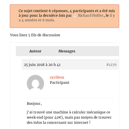
Ce sujet contient 6 réponses, 4 participants et a été mis
à jour pour la dernière fois par
Richard Hoffer
, le
il y
a 4 années et 6 mois
.
Vous lisez 5 fils de discussion
Auteur
Messages
25 juin 2018 à 20 h 41
#1276
cyrillem
Participant
Bonjour,
j’ai trouvé une machine à calculer mécanique ce
week end (pour 40€), mais pas moyen de trouver
des infos la concernant sur internet !