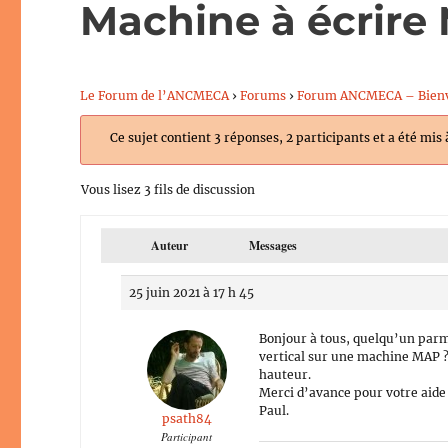
Machine à écrire
Le Forum de l’ANCMECA
›
Forums
›
Forum ANCMECA – Bien
Ce sujet contient 3 réponses, 2 participants et a été mis 
Vous lisez 3 fils de discussion
Auteur
Messages
25 juin 2021 à 17 h 45
Bonjour à tous, quelqu’un parm
vertical sur une machine MAP ?
hauteur.
Merci d’avance pour votre aide 
Paul.
psath84
Participant