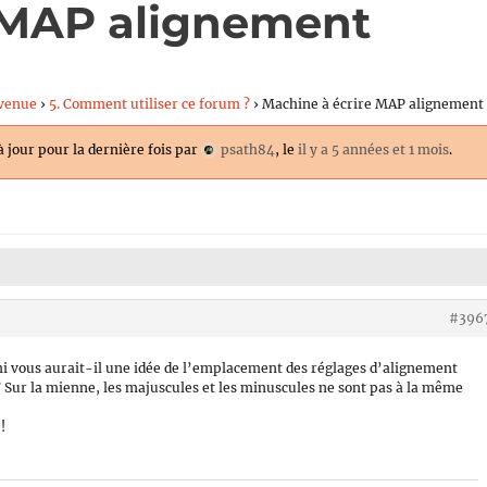
 MAP alignement
venue
›
5. Comment utiliser ce forum ?
›
Machine à écrire MAP alignement
à jour pour la dernière fois par
psath84
, le
il y a 5 années et 1 mois
.
#396
i vous aurait-il une idée de l’emplacement des réglages d’alignement
 Sur la mienne, les majuscules et les minuscules ne sont pas à la même
!