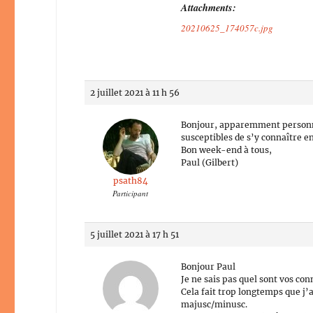
Attachments:
20210625_174057c.jpg
2 juillet 2021 à 11 h 56
Bonjour, apparemment personne
susceptibles de s’y connaître e
Bon week-end à tous,
Paul (Gilbert)
psath84
Participant
5 juillet 2021 à 17 h 51
Bonjour Paul
Je ne sais pas quel sont vos co
Cela fait trop longtemps que j
majusc/minusc.