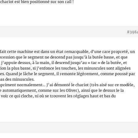
hariot est bien positionné sur son rail !
#398
n fait cette machine est dans un état remarquable, d’une rare propreté, un
pression que le segment ne descend pas jusqu’à la butée basse, et que
j’appuie dessus, à la main, il descend jusqu’au « tac » de la butée, et
ion la plus basse, si j’enfonce les touches, les minuscules sont alignées
es. Quand je lâche le segment, il remonte légèrement, comme poussé par
bas des minuscules.
impriment normalement… J’ai démonté le chariot (très aisé sur ce modèle,
he automatiquement, comme sur les Oliver), ainsi que le dessus le la
voir ce qui cloche, ni où se trouvent les réglages haut et bas du