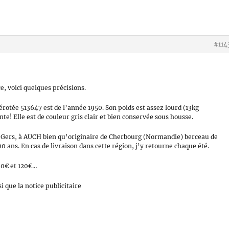
#114
, voici quelques précisions.
rotée 513647 est de l’année 1950. Son poids est assez lourd (13kg
onte! Elle est de couleur gris clair et bien conservée sous housse.
e Gers, à AUCH bien qu’originaire de Cherbourg (Normandie) berceau de
0 ans. En cas de livraison dans cette région, j’y retourne chaque été.
80€ et 120€…
i que la notice publicitaire