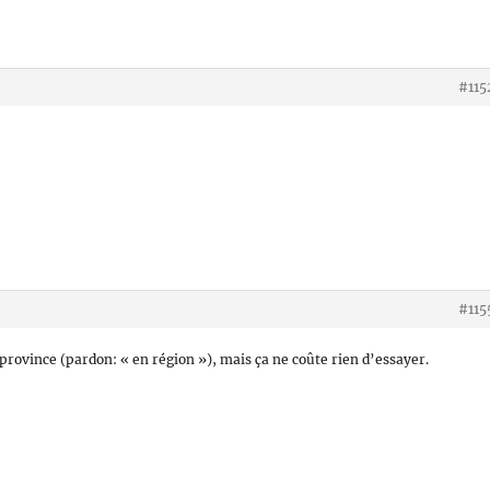
#115
#115
 province (pardon: « en région »), mais ça ne coûte rien d’essayer.