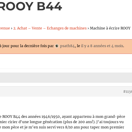
e ROOY B44
venue
›
2. Achat – Vente – Echanges de machines
›
Machine à écrire ROOY
 à jour pour la dernière fois par
psath84
, le
il y a 8 années et 4 mois
.
#113
re ROOY B44 des années 1946/1950, ayant appartenu à mon grand-père
nier cirier d’une longue génération (plus de 200 ans!). J’ai toujours vu
e mon père et je m’en suis servi vers 8/10 ans pour taper mon premier