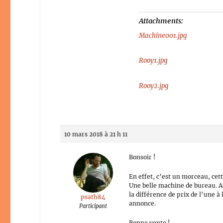
Attachments:
Machine001.jpg
Rooy1.jpg
Rooy2.jpg
10 mars 2018 à 21 h 11
Bonsoir !
En effet, c’est un morceau, cet
Une belle machine de bureau. Ass
la différence de prix de l’une 
psath84
annonce.
Participant
Bonne vente !