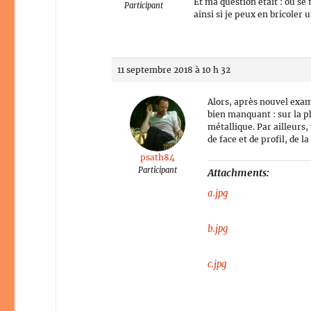
Et ma question était : où se
Participant
ainsi si je peux en bricoler
11 septembre 2018 à 10 h 32
Alors, après nouvel exame
bien manquant : sur la ph
métallique. Par ailleurs, 
de face et de profil, de l
psath84
Participant
Attachments:
a.jpg
b.jpg
c.jpg