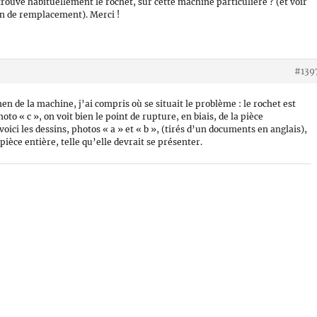
 trouve habituellement le rochet, sur cette machine particulière ? (et voir
 un de remplacement). Merci !
#139
n de la machine, j’ai compris où se situait le problème : le rochet est
oto « c », on voit bien le point de rupture, en biais, de la pièce
voici les dessins, photos « a » et « b », (tirés d’un documents en anglais),
a pièce entière, telle qu’elle devrait se présenter.