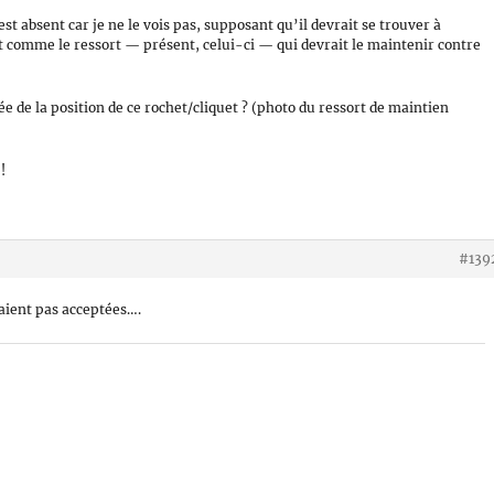
est absent car je ne le vois pas, supposant qu’il devrait se trouver à
t comme le ressort — présent, celui-ci — qui devrait le maintenir contre
ée de la position de ce rochet/cliquet ? (photo du ressort de maintien
!
#139
taient pas acceptées….