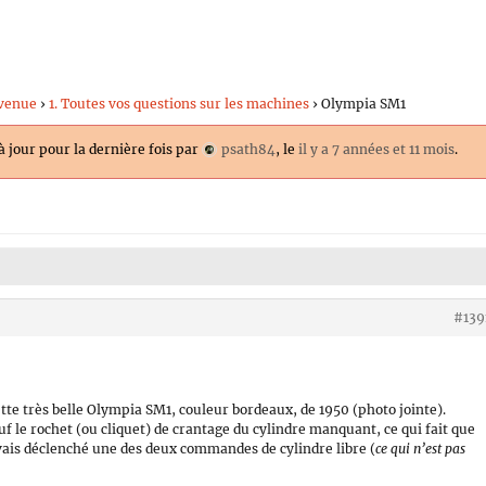
venue
›
1. Toutes vos questions sur les machines
›
Olympia SM1
 à jour pour la dernière fois par
psath84
, le
il y a 7 années et 11 mois
.
#139
ette très belle Olympia SM1, couleur bordeaux, de 1950 (photo jointe).
uf le rochet (ou cliquet) de crantage du cylindre manquant, ce qui fait que
vais déclenché une des deux commandes de cylindre libre (
ce qui n’est pas