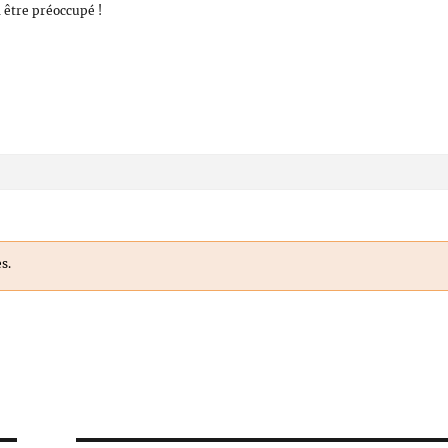
 être préoccupé !
s.