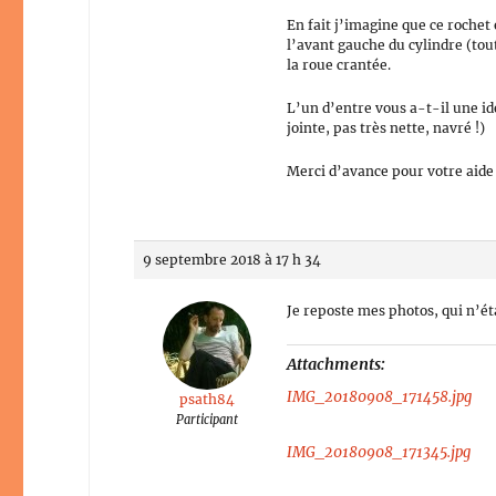
En fait j’imagine que ce rochet 
l’avant gauche du cylindre (tou
la roue crantée.
L’un d’entre vous a-t-il une id
jointe, pas très nette, navré !)
Merci d’avance pour votre aide 
9 septembre 2018 à 17 h 34
Je reposte mes photos, qui n’é
Attachments:
IMG_20180908_171458.jpg
psath84
Participant
IMG_20180908_171345.jpg