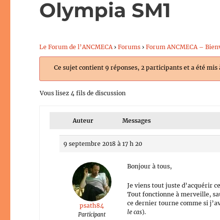
Olympia SM1
Le Forum de l’ANCMECA
›
Forums
›
Forum ANCMECA – Bien
Ce sujet contient 9 réponses, 2 participants et a été mis
Vous lisez 4 fils de discussion
Auteur
Messages
9 septembre 2018 à 17 h 20
Bonjour à tous,
Je viens tout juste d’acquérir c
Tout fonctionne à merveille, sa
ce dernier tourne comme si j’a
psath84
le cas
).
Participant