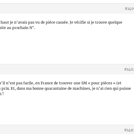
#140
haut je n’avais pas vu de pièce cassée. Je vérifie si je trouve quelque
uite au prochain N°.
#140
qu’il n’est pas facile, en France de trouver une SM « pour pièces » (et
s prix. Et, dans ma bonne quarantaine de machines, je n’ai rien qui puisse
1 !
#140