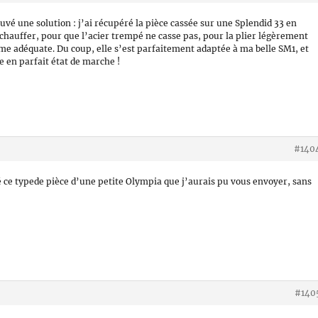
rouvé une solution : j’ai récupéré la pièce cassée sur une Splendid 33 en
a chauffer, pour que l’acier trempé ne casse pas, pour la plier légèrement
orme adéquate. Du coup, elle s’est parfaitement adaptée à ma belle SM1, et
 en parfait état de marche !
#140
vé ce typede pièce d’une petite Olympia que j’aurais pu vous envoyer, sans
#140