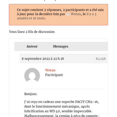
Ce sujet contient 2 réponses, 2 participants et a été mis
à jour pour la dernière fois par
Wotan
, le
il y a 3
années et 10 mois
.
Vous lisez 2 fils de discussion
Auteur
Messages
8 septembre 2022 à 22 h 18
#4238
Wotan
Participant
Bonjour.
J’ai reçu en cadeau une superbe FACIT CM2-16,
dont le fonctionnement mécanique, après
lubrification au WD 40, semble impeccable.
Malheureusement, la remise à zéro du compte-