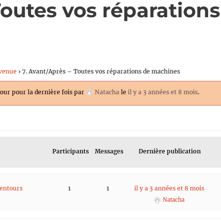
Toutes vos réparations
venue
›
7. Avant/Après – Toutes vos réparations de machines
jour pour la dernière fois par
Natacha
le
il y a 3 années et 8 mois
.
Participants
Messages
Dernière publication
lentours
1
1
il y a 3 années et 8 mois
Natacha