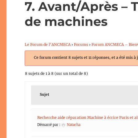
7. Avant/Après – 
de machines
Le Forum de l’ANCMECA
›
Forums
›
Forum ANCMECA – Bien
Ce forum contient 8 sujets et 11 réponses, et a été mis à 
8 sujets de 1 à 8 (sur un total de 8)
Sujet
Recherche aide réparation Machine à écrire Paris et a
Démarré par :
Natacha