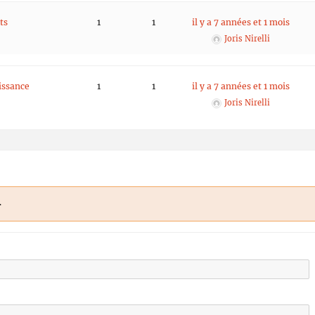
ts
1
1
il y a 7 années et 1 mois
Joris Nirelli
issance
1
1
il y a 7 années et 1 mois
Joris Nirelli
.