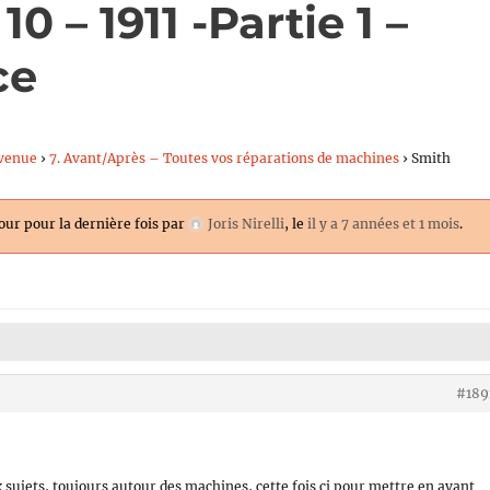
0 – 1911 -Partie 1 –
ce
venue
›
7. Avant/Après – Toutes vos réparations de machines
›
Smith
jour pour la dernière fois par
Joris Nirelli
, le
il y a 7 années et 1 mois
.
#189
jets, toujours autour des machines, cette fois ci pour mettre en avant