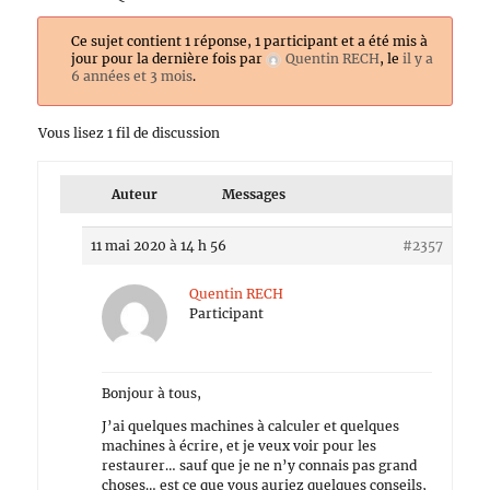
Ce sujet contient 1 réponse, 1 participant et a été mis à
jour pour la dernière fois par
Quentin RECH
, le
il y a
6 années et 3 mois
.
Vous lisez 1 fil de discussion
Auteur
Messages
11 mai 2020 à 14 h 56
#2357
Quentin RECH
Participant
Bonjour à tous,
J’ai quelques machines à calculer et quelques
machines à écrire, et je veux voir pour les
restaurer… sauf que je ne n’y connais pas grand
choses… est ce que vous auriez quelques conseils,