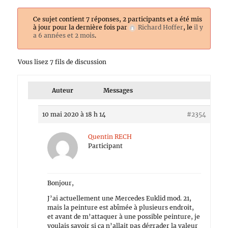
Ce sujet contient 7 réponses, 2 participants et a été mis
à jour pour la dernière fois par
Richard Hoffer
, le
il y
a 6 années et 2 mois
.
Vous lisez 7 fils de discussion
Auteur
Messages
10 mai 2020 à 18 h 14
#2354
Quentin RECH
Participant
Bonjour,
J’ai actuellement une Mercedes Euklid mod. 21,
mais la peinture est abîmée à plusieurs endroit,
et avant de m’attaquer à une possible peinture, je
voulais savoir si ça n’allait pas dégrader la valeur