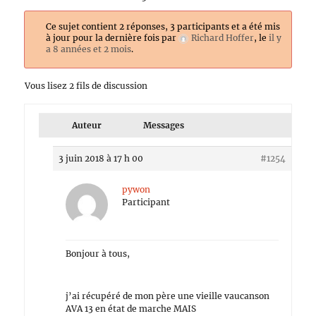
Ce sujet contient 2 réponses, 3 participants et a été mis
à jour pour la dernière fois par
Richard Hoffer
, le
il y
a 8 années et 2 mois
.
Vous lisez 2 fils de discussion
Auteur
Messages
3 juin 2018 à 17 h 00
#1254
pywon
Participant
Bonjour à tous,
j’ai récupéré de mon père une vieille vaucanson
AVA 13 en état de marche MAIS