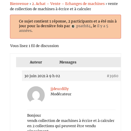
Bienvenue
›
2. Achat – Vente – Echanges de machines
›
vente
de collection de machines à écrire et à calculer
Ce sujet contient 1 réponse, 2 participants et a été mis à
jour pour la dernière fois par
psath84
, le
il y a 5
années
.
Vous lisez 1 fil de discussion
Auteur
Messages
30 juin 2021 à 9 h 02
#3980
jjdeurdilly
Modérateur
Bonjour
vends collection de machines à écrire et à calculer
en 2 collections qui peuvent être vendu