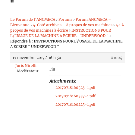
"
Le Forum de l’ANCMECA
›
Forums
›
Forum ANCMECA –
Bienvenue
›
4. Coté archives – à propos de vos machines
›
4.1 A
propos de vos machines à écrire
›
INSTRUCTIONS POUR
L\'USAGE DE LA MACHINE A ECRIRE " UNDERWOOD "
›
Répondre à : INSTRUCTIONS POUR L\'USAGE DE LA MACHINE
A ECRIRE " UNDERWOOD "
17 novembre 2017 à 16 h 50
#1004
Joris Nirelli
Fin
Modérateur
Attachments:
20170718160523-1.pdf
20170718160557-1.pdf
20170718160225-1.pdf