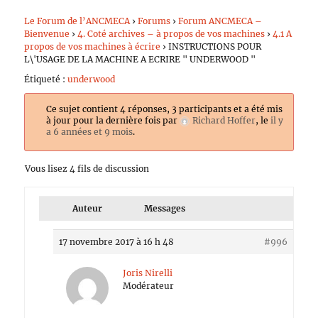
Le Forum de l’ANCMECA
›
Forums
›
Forum ANCMECA –
Bienvenue
›
4. Coté archives – à propos de vos machines
›
4.1 A
propos de vos machines à écrire
›
INSTRUCTIONS POUR
L\'USAGE DE LA MACHINE A ECRIRE " UNDERWOOD "
Étiqueté :
underwood
Ce sujet contient 4 réponses, 3 participants et a été mis
à jour pour la dernière fois par
Richard Hoffer
, le
il y
a 6 années et 9 mois
.
Vous lisez 4 fils de discussion
Auteur
Messages
17 novembre 2017 à 16 h 48
#996
Joris Nirelli
Modérateur