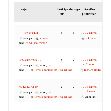
Sujet
Participa
Messages
Dernière
nts
publication
Présentation
4
8
il y a 2 années
Démarré par :
spiroucat
spiroucat
dans :
6. Qui êtes-vous ?
Problème Royal 10
3
5
il y a 3 années
et 9 mois
Démarré par :
Anonyme
dans :
1. Toutes vos questions sur les machines
Richard Hoffer
Notice Royal 10
2
3
il y a 3 années
et 11 mois
Démarré par :
Anonyme
dans :
1. Toutes vos questions sur les machines
Anonyme