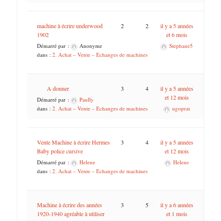
machine à écrire underwood
2
2
il y a 5 années
1902
et 6 mois
Démarré par :
Anonyme
Stephane5
dans :
2. Achat – Vente – Echanges de machines
A donner
3
4
il y a 5 années
et 12 mois
Démarré par :
Paully
dans :
2. Achat – Vente – Echanges de machines
ugoprat
Vente Machine à écrire Hermes
3
4
il y a 5 années
Baby police cursive
et 12 mois
Démarré par :
Helene
Helene
dans :
2. Achat – Vente – Echanges de machines
Machine à écrire des années
3
5
il y a 6 années
1920-1940 agréable à utiliser
et 1 mois