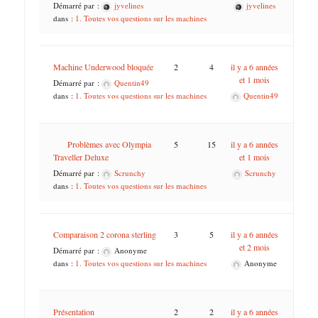
Démarré par :
jyvelines
jyvelines
dans :
1. Toutes vos questions sur les machines
Machine Underwood bloquée
2
4
il y a 6 années
et 1 mois
Démarré par :
Quentin49
dans :
1. Toutes vos questions sur les machines
Quentin49
Problèmes avec Olympia
5
15
il y a 6 années
Traveller Deluxe
et 1 mois
Démarré par :
Scrunchy
Scrunchy
dans :
1. Toutes vos questions sur les machines
Comparaison 2 corona sterling
3
5
il y a 6 années
et 2 mois
Démarré par :
Anonyme
dans :
1. Toutes vos questions sur les machines
Anonyme
Présentation
2
2
il y a 6 années